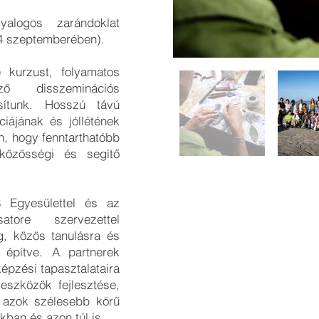
alogos zarándoklat
4 szeptemberében).
e kurzust, folyamatos
ő disszeminációs
sítunk. Hosszú távú
nciájának és jóllétének
n, hogy fenntarthatóbb
közösségi és segítő
 Egyesülettel és az
atore szervezettel
, közös tanulásra és
e építve. A partnerek
képzési tapasztalataira
eszközök fejlesztése,
 azok szélesebb körű
ban és azon túl is.