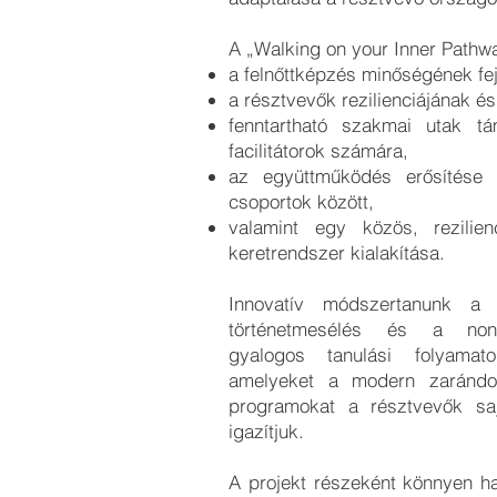
A „Walking on your Inner Pathway
a felnőttképzés minőségének fej
a résztvevők rezilienciájának és 
fenntartható szakmai utak t
facilitátorok számára,
az együttműködés erősítése 
csoportok között,
valamint egy közös, rezilien
keretrendszer kialakítása.
Innovatív módszertanunk a 
történetmesélés és a nonf
gyalogos tanulási folyamat
amelyeket a modern zarándok
programokat a résztvevők saj
igazítjuk.
A projekt részeként könnyen h