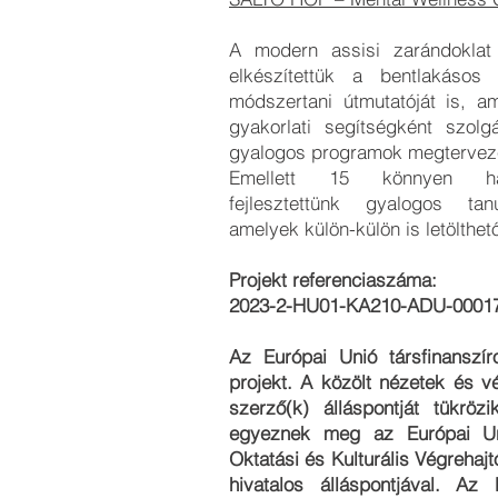
A modern assisi zarándoklat 
elkészítettük a bentlakásos
módszertani útmutatóját is, am
gyakorlati segítségként szolgá
gyalogos programok megtervez
Emellett 15 könnyen has
fejlesztettünk gyalogos tan
amelyek külön-külön is letölthet
Projekt referenciaszáma:
2023-2-HU01-KA210-ADU-0001
Az Európai Unió társfinanszí
projekt. A közölt nézetek és v
szerző(k) álláspontját tükrözi
egyeznek meg az Európai U
Oktatási és Kulturális Végreha
hivatalos álláspontjával. A