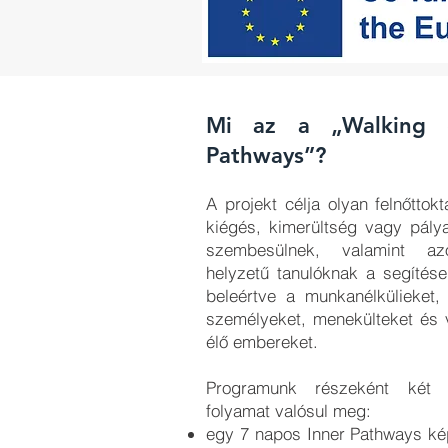
Mi az a „Walking 
Pathways”?
A projekt célja olyan felnőttok
kiégés, kimerültség vagy pály
szembesülnek, valamint a
helyzetű tanulóknak a segítése
beleértve a munkanélkülieket,
személyeket, menekülteket és
élő embereket.
Programunk részeként két b
folyamat valósul meg:
egy 7 napos Inner Pathways k