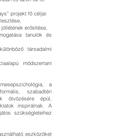
s” projekt fő céljai:
lesztése,
jóllétének erősítése,
ámogatása tanulók és
különböző társadalmi
ciaalapú módszertani
mesepszichológia, a
ormális, szabadtéri
ok ötvözésére épül,
latok inspirálnak. A
átos szükségleteihez
asználható eszközöket