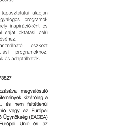
tapasztalatai alapján
 gyalogos programok
ely inspirációként és
l saját oktatási célú
éséhez.
ználható eszközt
ulási programokhoz,
ők és adaptálhatók.
73827
rozásával megvalósuló
élemények kizárólag a
k, és nem feltétlenül
nió vagy az Európai
jtó Ügynökség (EACEA)
z Európai Unió és az