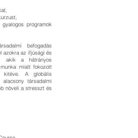
at,
kurzust,
os gyalogos programok
ársadalmi befogadás
l azokra az ifjúsági és
re, akik a hátrányos
 munka miatt fokozott
 kitéve. A globális
 alacsony társadalmi
b növeli a stresszt és
Course