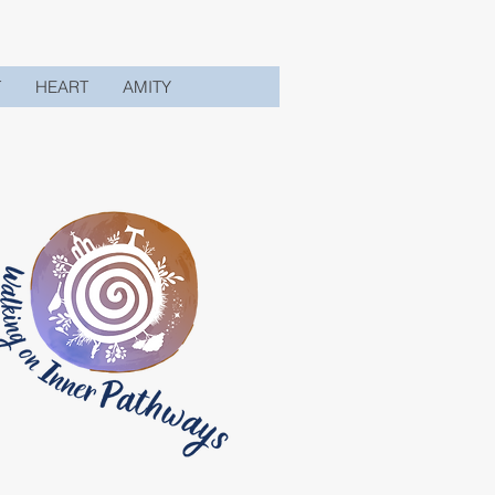
T
HEART
AMITY