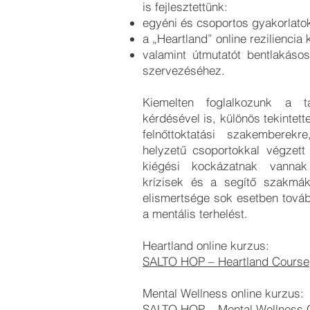
is fejlesztettünk:
egyéni és csoportos gyakorlatok
a „Heartland” online reziliencia 
valamint útmutatót bentlakás
szervezéséhez.
Kiemelten foglalkozunk a t
kérdésével is, különös tekintette
felnőttoktatási szakemberek
helyzetű csoportokkal végzett
kiégési kockázatnak vannak
krízisek és a segítő szakmák
elismertsége sok esetben továb
a mentális terhelést.
Heartland online kurzus:
SALTO HOP – Heartland Course
Mental Wellness online kurzus:
SALTO HOP – Mental Wellness 