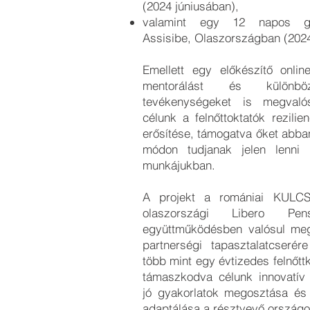
(2024 júniusában),
valamint egy 12 napos gy
Assisibe, Olaszországban (202
Emellett egy előkészítő onlin
mentorálást és különböz
tevékenységeket is megvaló
célunk a felnőttoktatók rezilie
erősítése, támogatva őket abba
módon tudjanak jelen lenni 
munkájukban.
A projekt a romániai KULCS
olaszországi Libero Pens
együttműködésben valósul meg
partnerségi tapasztalatcserér
több mint egy évtizedes felnőtt
támaszkodva célunk innovatív 
jó gyakorlatok megosztása és
adaptálása a résztvevő országok