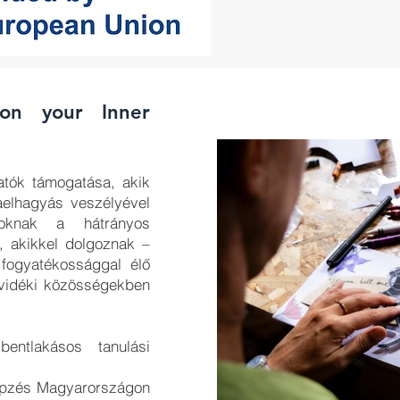
on your Inner
tatók támogatása, akik
aelhagyás veszélyével
zoknak a hátrányos
, akikkel dolgoznak –
 fogyatékossággal élő
 vidéki közösségekben
entlakásos tanulási
épzés Magyarországon